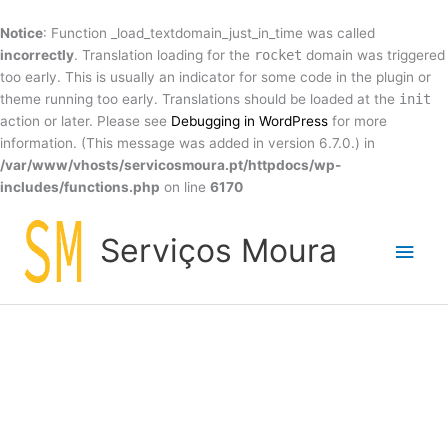
Skip
to
Notice
: Function _load_textdomain_just_in_time was called
content
incorrectly
. Translation loading for the
rocket
domain was triggered
too early. This is usually an indicator for some code in the plugin or
theme running too early. Translations should be loaded at the
init
action or later. Please see
Debugging in WordPress
for more
information. (This message was added in version 6.7.0.) in
/var/www/vhosts/servicosmoura.pt/httpdocs/wp-
includes/functions.php
on line
6170
Main
Serviços Moura
Men