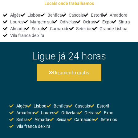
Locais onde trabalhamos
Algés
Lisboa
Benfica
Cascais
Estoril
Amadora
Loures
Margem sul
Odivelas
Oeiras
Expo
Sintra
Almada
Seixal
Carnaxide
Sete rios
Grande Lisboa
Vila franca de xira
Ligue já 24 horas
Orçamento gratis
Algés
Lisboa
Benfica
Cascais
Estoril
Amadora
Loures
Odivelas
Oeiras
Expo
Sintra
Almada
Seixal
Carnaxide
Sete rios
Vila franca de xira