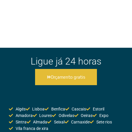
Ligue já 24 horas
Orçamento gratis
Algés
Lisboa
Benfica
Cascais
Estoril
Amadora
Loures
Odivelas
Oeiras
Expo
Sintra
Almada
Seixal
Carnaxide
Sete rios
Vila franca de xira