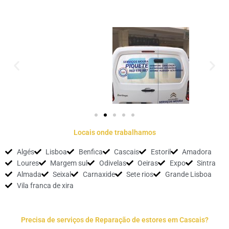
Locais onde trabalhamos
Algés
Lisboa
Benfica
Cascais
Estoril
Amadora
Loures
Margem sul
Odivelas
Oeiras
Expo
Sintra
Almada
Seixal
Carnaxide
Sete rios
Grande Lisboa
Vila franca de xira
Precisa de serviços de Reparação de estores em Cascais?