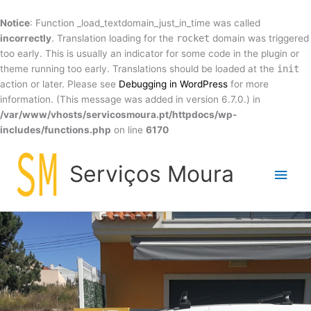
Skip
to
Notice
: Function _load_textdomain_just_in_time was called
content
incorrectly
. Translation loading for the
rocket
domain was triggered
too early. This is usually an indicator for some code in the plugin or
theme running too early. Translations should be loaded at the
init
action or later. Please see
Debugging in WordPress
for more
information. (This message was added in version 6.7.0.) in
/var/www/vhosts/servicosmoura.pt/httpdocs/wp-
includes/functions.php
on line
6170
Main
Serviços Moura
Men