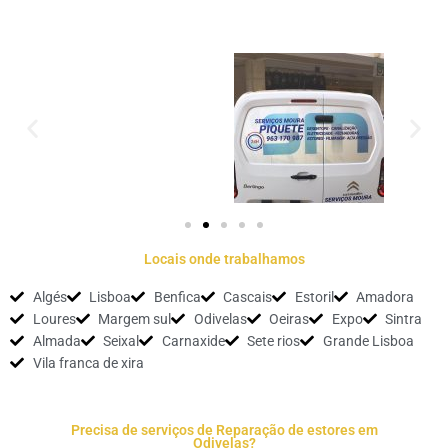
Locais onde trabalhamos
Algés
Lisboa
Benfica
Cascais
Estoril
Amadora
Loures
Margem sul
Odivelas
Oeiras
Expo
Sintra
Almada
Seixal
Carnaxide
Sete rios
Grande Lisboa
Vila franca de xira
Precisa de serviços de Reparação de estores em
Odivelas?