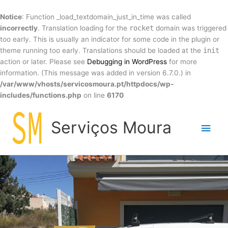
Skip
to
Notice
: Function _load_textdomain_just_in_time was called
content
incorrectly
. Translation loading for the
rocket
domain was triggered
too early. This is usually an indicator for some code in the plugin or
theme running too early. Translations should be loaded at the
init
action or later. Please see
Debugging in WordPress
for more
information. (This message was added in version 6.7.0.) in
/var/www/vhosts/servicosmoura.pt/httpdocs/wp-
includes/functions.php
on line
6170
Main
Serviços Moura
Men