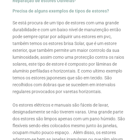
Reparação de estores Odivelas-
Precisa de alguns exemplos de tipos de estores?
Se está procura de um tipo de estores com uma grande
durabilidade e com um baixo nível de manutenção então
pode sempre optar por adquirir uns estores em pvc,
também temos os estores brisa Solar, que é um estore
exterior, que também permite um maior controlo da sua
luminosidade, assim como uma protecção contra os raios
solares, este tipo de estore é composto por lâminas de
alumínio perfiladas e horizontais. E como ultimo exemplo
temos os estores japoneses que são em tecido. São
recolhidos com dobras que se sucedem em intervalos
regulares provocados por varetas horizontais.
Os estores elétricos e manuais são fáceis de lavar,
designadamente se não tiverem varas. Uma grande parte
dos estores são limpos apenas com um pano húmido. São
flexíveis sendo eles colocados mesmo junto às janelas,
ocupam muito pouco espaço. . Além disso, os estores
adaptam-se bem as janelas irregulares ou que têm algum