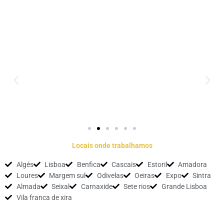
Locais onde trabalhamos
Algés
Lisboa
Benfica
Cascais
Estoril
Amadora
Loures
Margem sul
Odivelas
Oeiras
Expo
Sintra
Almada
Seixal
Carnaxide
Sete rios
Grande Lisboa
Vila franca de xira