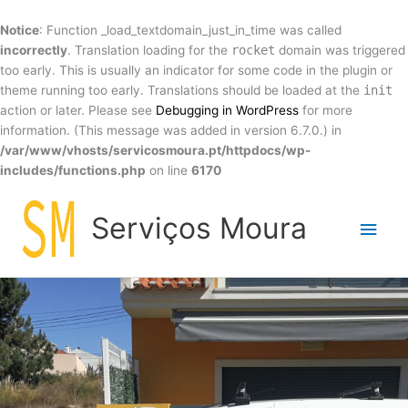
Skip
to
Notice
: Function _load_textdomain_just_in_time was called
content
incorrectly
. Translation loading for the
rocket
domain was triggered
too early. This is usually an indicator for some code in the plugin or
theme running too early. Translations should be loaded at the
init
action or later. Please see
Debugging in WordPress
for more
information. (This message was added in version 6.7.0.) in
/var/www/vhosts/servicosmoura.pt/httpdocs/wp-
includes/functions.php
on line
6170
Main
Serviços Moura
Men