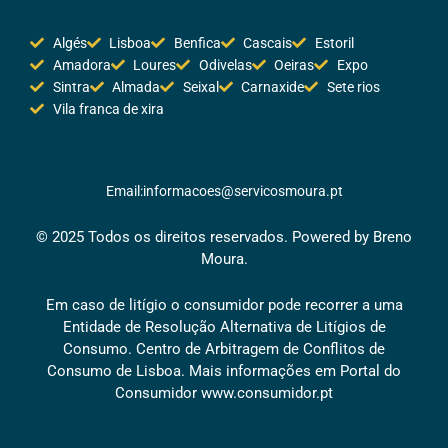
Algés
Lisboa
Benfica
Cascais
Estoril
Amadora
Loures
Odivelas
Oeiras
Expo
Sintra
Almada
Seixal
Carnaxide
Sete rios
Vila franca de xira
Email:informacoes@servicosmoura.pt
© 2025 Todos os direitos reservados. Powered by Breno
Moura.
Em caso de litígio o consumidor pode recorrer a uma
Entidade de Resolução Alternativa de Litígios de
Consumo. Centro de Arbitragem de Conflitos de
Consumo de Lisboa. Mais informações em Portal do
Consumidor
www.consumidor.pt