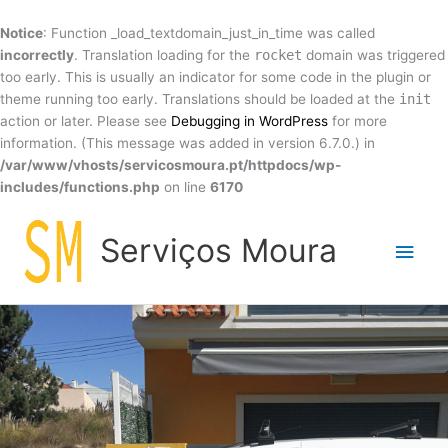
Skip
to
Notice
: Function _load_textdomain_just_in_time was called
content
incorrectly
. Translation loading for the
rocket
domain was triggered
too early. This is usually an indicator for some code in the plugin or
theme running too early. Translations should be loaded at the
init
action or later. Please see
Debugging in WordPress
for more
information. (This message was added in version 6.7.0.) in
/var/www/vhosts/servicosmoura.pt/httpdocs/wp-
includes/functions.php
on line
6170
Main
Serviços Moura
Men