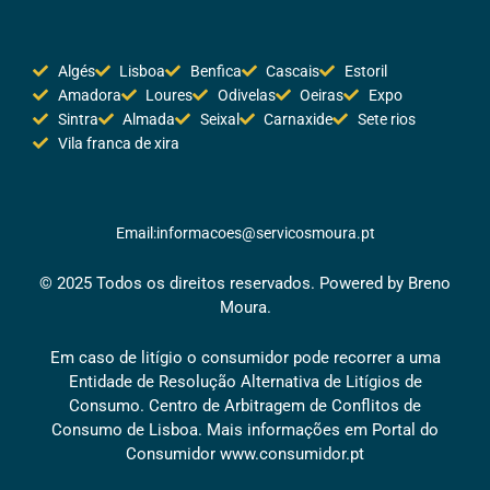
Algés
Lisboa
Benfica
Cascais
Estoril
Amadora
Loures
Odivelas
Oeiras
Expo
Sintra
Almada
Seixal
Carnaxide
Sete rios
Vila franca de xira
Email:informacoes@servicosmoura.pt
© 2025 Todos os direitos reservados. Powered by Breno
Moura.
Em caso de litígio o consumidor pode recorrer a uma
Entidade de Resolução Alternativa de Litígios de
Consumo. Centro de Arbitragem de Conflitos de
Consumo de Lisboa. Mais informações em Portal do
Consumidor
www.consumidor.pt