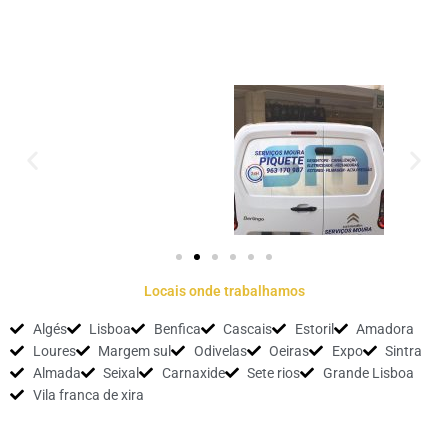
Locais onde trabalhamos
Algés
Lisboa
Benfica
Cascais
Estoril
Amadora
Loures
Margem sul
Odivelas
Oeiras
Expo
Sintra
Almada
Seixal
Carnaxide
Sete rios
Grande Lisboa
Vila franca de xira