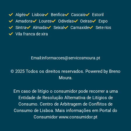
Algés
Lisboa
Benfica
Cascais
Estoril
Amadora
Loures
Odivelas
Oeiras
Expo
Sintra
Almada
Seixal
Carnaxide
Sete rios
Vila franca de xira
Email:informacoes@servicosmoura.pt
© 2025 Todos os direitos reservados. Powered by Breno
Moura.
Em caso de litígio o consumidor pode recorrer a uma
Entidade de Resolução Alternativa de Litígios de
Consumo. Centro de Arbitragem de Conflitos de
Consumo de Lisboa. Mais informações em Portal do
Consumidor
www.consumidor.pt