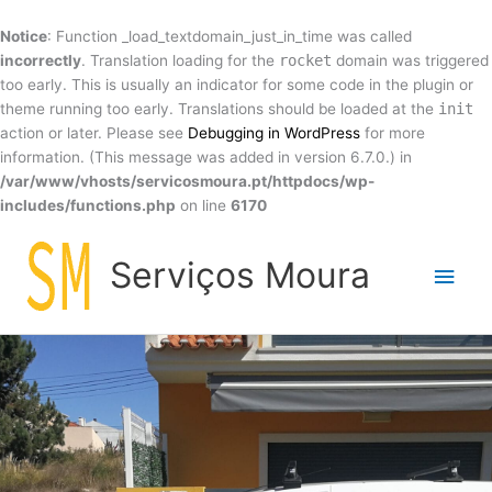
Skip
to
Notice
: Function _load_textdomain_just_in_time was called
content
incorrectly
. Translation loading for the
rocket
domain was triggered
too early. This is usually an indicator for some code in the plugin or
theme running too early. Translations should be loaded at the
init
action or later. Please see
Debugging in WordPress
for more
information. (This message was added in version 6.7.0.) in
/var/www/vhosts/servicosmoura.pt/httpdocs/wp-
includes/functions.php
on line
6170
Main
Serviços Moura
Men