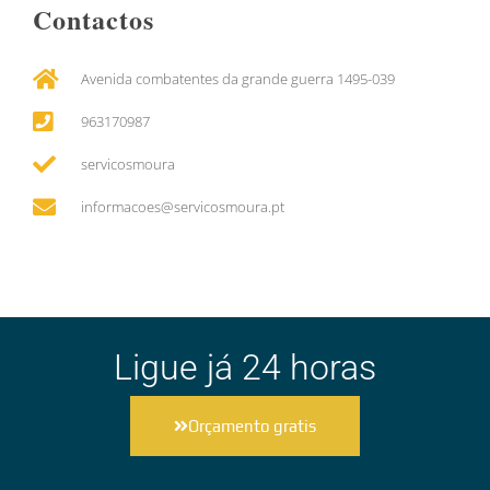
Contactos
Avenida combatentes da grande guerra 1495-039
963170987
servicosmoura
informacoes@servicosmoura.pt
Ligue já 24 horas
Orçamento gratis