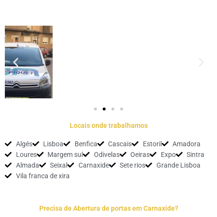
Locais onde trabalhamos
Algés
Lisboa
Benfica
Cascais
Estoril
Amadora
Loures
Margem sul
Odivelas
Oeiras
Expo
Sintra
Almada
Seixal
Carnaxide
Sete rios
Grande Lisboa
Vila franca de xira
Precisa de Abertura de portas em Carnaxide?