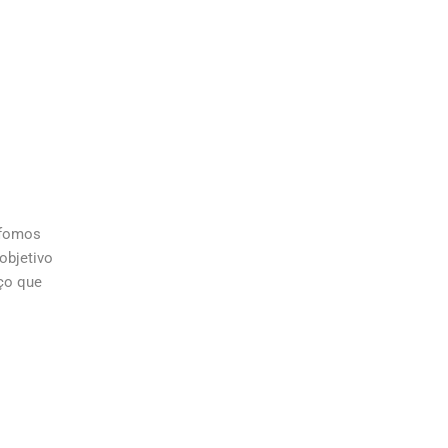
 fomos
objetivo
iço que