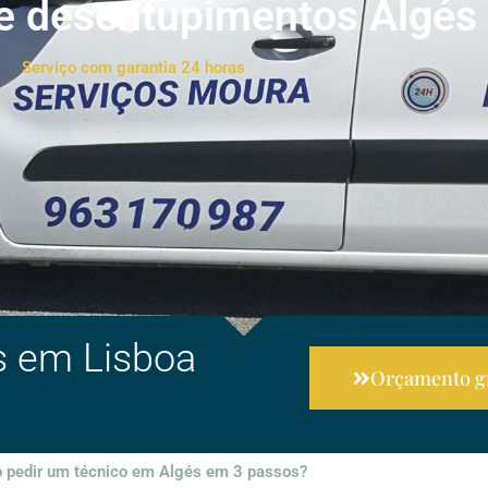
e desentupimentos Algés
Serviço com garantia 24 horas
s em Lisboa
Orçamento gr
pedir um técnico em Algés em 3 passos?