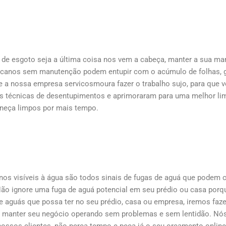
de esgoto seja a última coisa nos vem a cabeça, manter a sua m
s canos sem manutenção podem entupir com o acúmulo de folhas, 
 a nossa empresa servicosmoura fazer o trabalho sujo, para que 
as técnicas de desentupimentos e aprimoraram para uma melhor li
aneça limpos por mais tempo.
os visíveis à água são todos sinais de fugas de aguá que podem c
 Não ignore uma fuga de aguá potencial em seu prédio ou casa por
e aguás que possa ter no seu prédio, casa ou empresa, iremos faze
 manter seu negócio operando sem problemas e sem lentidão. Nó