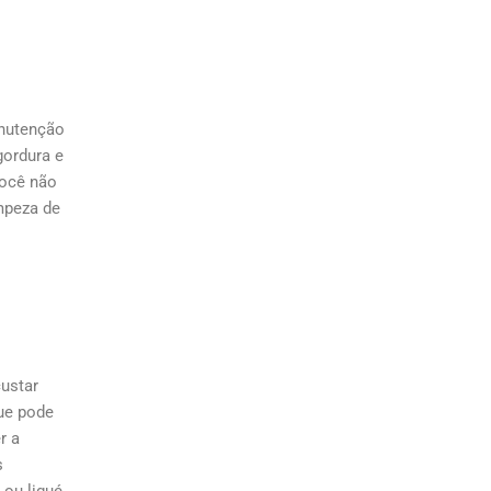
anutenção
gordura e
você não
mpeza de
ustar
que pode
r a
s