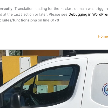
orrectly
. Translation loading for the
domain was triggered
rocket
ed at the
action or later. Please see
Debugging in WordPre
init
cludes/functions.php
on line
6170
Home