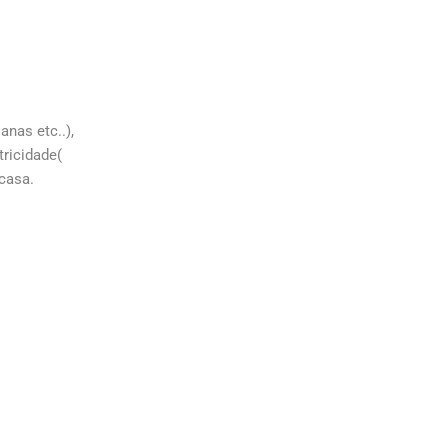
nas etc..),
tricidade(
 casa.