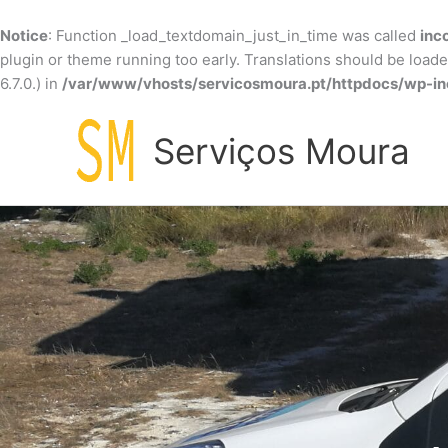
Skip
to
Notice
: Function _load_textdomain_just_in_time was called
inc
content
plugin or theme running too early. Translations should be load
6.7.0.) in
/var/www/vhosts/servicosmoura.pt/httpdocs/wp-in
Serviços Moura