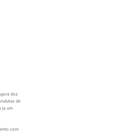
agora dos
ondutas de
a ja um
mento com