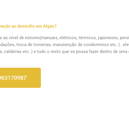
ração ao domicílio em Algés?
o nível de estores(manuais, elétricos, térmicos, japoneses, persia
dações, troca de torneiras, manutenção de condomínios etc..) , ele
os, caldeiras etc..) e tudo o resto que se possa fazer dentro de uma
963170987