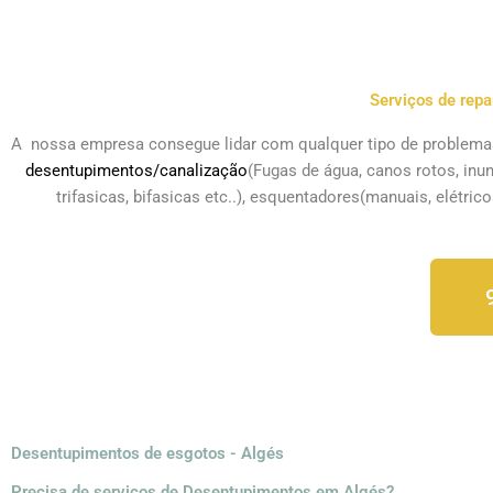
Serviços de repa
A nossa empresa consegue lidar com qualquer tipo de problemas a
desentupimentos/canalização
(Fugas de água, canos rotos, inun
trifasicas, bifasicas etc..), esquentadores(manuais, elétric
Desentupimentos de esgotos - Algés
Precisa de serviços de Desentupimentos em Algés?